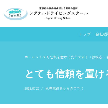
コ
ン
テ
ン
トップ
会社概
ツ
へ
ス
ホーム
»
とても信頼を置ける先生です！（投稿者 
キ
ッ
とても信頼を置け
プ
2025.07.27
免許取得者からの口コミ