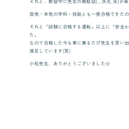
それと、教習中に先生の無駄話(…失礼 笑)が
仮免・本免の学科・技能とも一発合格できた
それと「試験に合格する運転」以上に「安全
た。
なので合格した今も車に乗るたび先生を思い
満足しています(笑)
小松先生、ありがとうございました☆