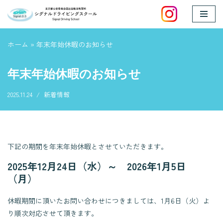
コ
ン
ホーム
»
年末年始休暇のお知らせ
テ
ン
年末年始休暇のお知らせ
ツ
へ
2025.11.24
新着情報
ス
キ
ッ
プ
下記の期間を年末年始休暇とさせていただきます。
2025年12月24日（水）～ 2026年1月5日
（月）
休暇期間に頂いたお問い合わせにつきましては、1月6日（火）よ
り順次対応させて頂きます。