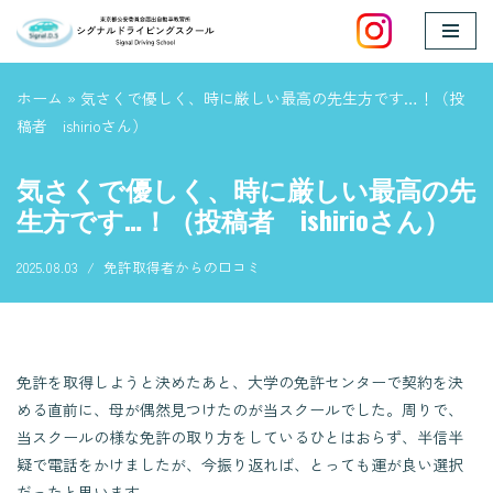
コ
ン
ホーム
»
気さくで優しく、時に厳しい最高の先生方です…！（投
テ
稿者 ishirioさん）
ン
ツ
気さくで優しく、時に厳しい最高の先
へ
生方です…！（投稿者 ishirioさん）
ス
キ
2025.08.03
免許取得者からの口コミ
ッ
プ
免許を取得しようと決めたあと、大学の免許センターで契約を決
める直前に、母が偶然見つけたのが当スクールでした。周りで、
当スクールの様な免許の取り方をしているひとはおらず、半信半
疑で電話をかけましたが、今振り返れば、とっても運が良い選択
だったと思います。