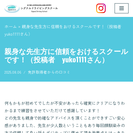
コ
ン
ホーム
»
親身な先生方に信頼をおけるスクールです！（投稿者
テ
yuko1111さん）
ン
ツ
親身な先生方に信頼をおけるスクール
へ
です！（投稿者 yuko1111さん）
ス
キ
2025.08.06
免許取得者からの口コミ
ッ
プ
何もかもが初めてでしたが不安があったら確実にクリアになりわ
かるまで練習をさせていただけて感謝しています！
どの先生も親身で的確なアドバイスを頂くことができすごい安心
感がありました、先生が少人数ということもあり毎回顔馴染みの
方で信頼して良い所もポジティブに褒めて頂き改善点もはっきり