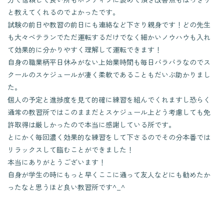
と教えてくれるのでよかったです。
試験の前日や教習の前日にも連絡など下さり親身です！どの先生
も大々ベテランでただ運転するだけでなく細かいノウハウも入れ
て効果的に分かりやすく理解して運転できます！
自身の職業柄平日休みがない上始業時間も毎日バラバラなのでス
クールのスケジュールが凄く柔軟であることもだいぶ助かりまし
た。
個人の予定と進捗度を見て的確に練習を組んでくれますし恐らく
通常の教習所ではこのままだとスケジュール上どう考慮しても免
許取得は厳しかったので本当に感謝している所です。
とにかく毎回濃く効果的な練習をして下さるのでその分本番では
リラックスして臨むことができました！
本当にありがとうございます！
自身が学生の時にもっと早くここに通って友人などにも勧めたか
ったなと思うほど良い教習所です^_^