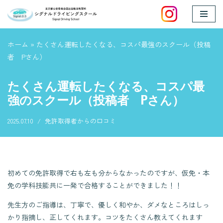
コ
ン
ホーム
»
たくさん運転したくなる、コスパ最強のスクール（投稿
テ
者 Pさん）
ン
ツ
たくさん運転したくなる、コスパ最
へ
強のスクール（投稿者 Pさん）
ス
キ
2025.07.10
免許取得者からの口コミ
ッ
プ
初めての免許取得で右も左も分からなかったのですが、仮免・本
免の学科技能共に一発で合格することができました！！
先生方のご指導は、丁寧で、優しく和やか、ダメなところはしっ
かり指摘し、正してくれます。コツをたくさん教えてくれます